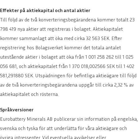
Effekter på aktiekapital och antal aktier
Till följd av de två konverteringsbegärandena kommer totalt 23
798 419 nya aktier att registreras i bolaget. Aktiekapitalet
kommer sammanlagt att öka med cirka 32 563 SEK. Efter
registrering hos Bolagsverket kommer det totala antalet
utestående aktier i bolaget att öka från 1 001 258 262 till 1 025
056 681, och aktiekapitalet från 1 370 018,002566 SEK till 1 402
581,291880 SEK. Utspädningen för befintliga aktieägare till följd
av de två konverteringsbegärandena uppgår till cirka 2,32 % av
aktiekapitalet och rösterna.
Språkversioner
Eurobattery Minerals AB publicerar sin information på engelska,
svenska och tyska för att underlätta för våra aktieägare och
övriga intressenter. Vid eventuella avvikelser eller