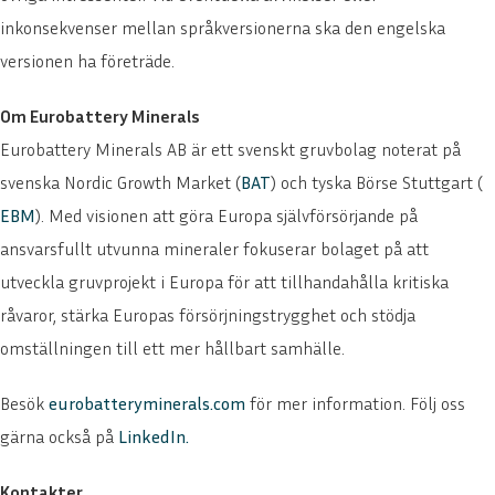
ENGLISH
DEUTSCH
inkonsekvenser mellan språkversionerna ska den engelska
versionen ha företräde.
Om Eurobattery Minerals
Eurobattery Minerals AB är ett svenskt gruvbolag noterat på
svenska Nordic Growth Market (
BAT
) och tyska Börse Stuttgart (
EBM
). Med visionen att göra Europa självförsörjande på
ansvarsfullt utvunna mineraler fokuserar bolaget på att
utveckla gruvprojekt i Europa för att tillhandahålla kritiska
råvaror, stärka Europas försörjningstrygghet och stödja
omställningen till ett mer hållbart samhälle.
Besök
eurobatteryminerals.com
för mer information. Följ oss
gärna också på
LinkedIn
.
Kontakter