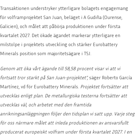
Transaktionen understryker ytterligare bolagets engagemang
våra senaste nyheter och trendspaningar.
för volframprojektet San Juan, beläget i A Gudiña (Ourense,
Galicien), och målet att påbörja produktionen under första
E-POST *
kvartalet 2027. Det ökade ägandet markerar ytterligare en
milstolpe i projektets utveckling och stärker Eurobattery
Minerals position som majoritetsägare i TSJ.
PRENUMERERA
Genom att öka vårt ägande till 58,58 procent visar vi att vi
NEJ TACK
fortsatt tror starkt på San Juan-projektet”,
säger Roberto García
Martínez, vd för Eurobattery Minerals.
Projektet fortsätter att
utvecklas enligt plan. De metallurgiska testerna fortsätter att
utvecklas väl, och arbetet med den framtida
anrikningsanläggningen följer den tidsplan vi satt upp. Varje steg
för oss närmare målet att inleda produktionen av ansvarsfullt
producerat europeiskt volfram under första kvartalet 2027. I en