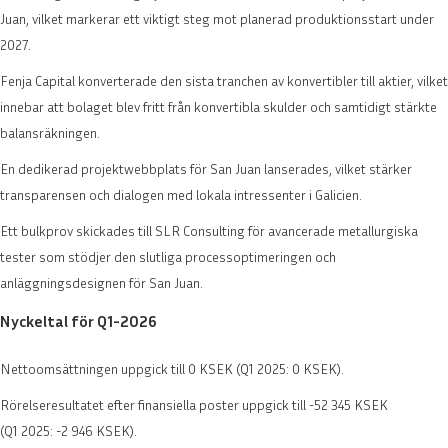
Juan, vilket markerar ett viktigt steg mot planerad produktionsstart under
2027.
Fenja Capital konverterade den sista tranchen av konvertibler till aktier, vilket
innebar att bolaget blev fritt från konvertibla skulder och samtidigt stärkte
balansräkningen.
En dedikerad projektwebbplats för San Juan lanserades, vilket stärker
transparensen och dialogen med lokala intressenter i Galicien.
Ett bulkprov skickades till SLR Consulting för avancerade metallurgiska
tester som stödjer den slutliga processoptimeringen och
anläggningsdesignen för San Juan.
Nyckeltal för Q1-2026
Nettoomsättningen uppgick till 0 KSEK (Q1 2025: 0 KSEK).
Rörelseresultatet efter finansiella poster uppgick till -52 345 KSEK
(Q1 2025: -2 946 KSEK).