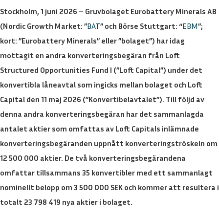
Stockholm, 1 juni 2026 – Gruvbolaget Eurobattery Minerals AB
(Nordic Growth Market: ”
BAT
” och Börse Stuttgart: “
EBM
”;
kort: ”Eurobattery Minerals” eller ”bolaget”) har idag
mottagit en andra konverteringsbegäran från Loft
Structured Opportunities Fund I (”Loft Capital”) under det
konvertibla låneavtal som ingicks mellan bolaget och Loft
Capital den 11 maj 2026 (”Konvertibelavtalet”). Till följd av
denna andra konverteringsbegäran har det sammanlagda
antalet aktier som omfattas av Loft Capitals inlämnade
konverteringsbegäranden uppnått konverteringströskeln om
12 500 000 aktier. De två konverteringsbegärandena
omfattar tillsammans 35 konvertibler med ett sammanlagt
nominellt belopp om 3 500 000 SEK och kommer att resultera i
totalt 23 798 419 nya aktier i bolaget.