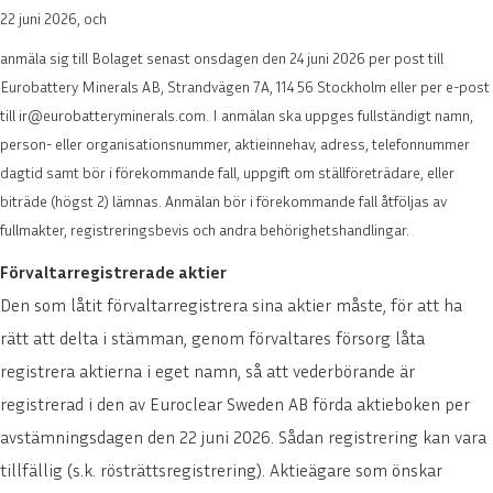
22 juni 2026, och
anmäla sig till Bolaget senast onsdagen den 24 juni 2026 per post till
Eurobattery Minerals AB, Strandvägen 7A, 114 56 Stockholm eller per e-post
till ir@eurobatteryminerals.com. I anmälan ska uppges fullständigt namn,
person- eller organisationsnummer, aktieinnehav, adress, telefonnummer
dagtid samt bör i förekommande fall, uppgift om ställföreträdare, eller
biträde (högst 2) lämnas. Anmälan bör i förekommande fall åtföljas av
fullmakter, registreringsbevis och andra behörighetshandlingar.
Förvaltarregistrerade aktier
Den som låtit förvaltarregistrera sina aktier måste, för att ha
rätt att delta i stämman, genom förvaltares försorg låta
registrera aktierna i eget namn, så att vederbörande är
registrerad i den av Euroclear Sweden AB förda aktieboken per
avstämningsdagen den 22 juni 2026. Sådan registrering kan vara
tillfällig (s.k. rösträttsregistrering). Aktieägare som önskar