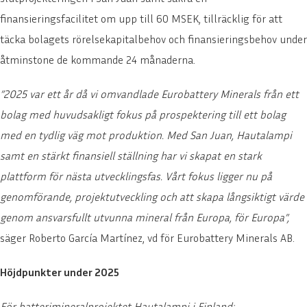
finansieringsfacilitet om upp till 60 MSEK, tillräcklig för att
täcka bolagets rörelsekapitalbehov och finansieringsbehov under
åtminstone de kommande 24 månaderna.
”2025 var ett år då vi omvandlade Eurobattery Minerals från ett
bolag med huvudsakligt fokus på prospektering till ett bolag
med en tydlig väg mot produktion. Med San Juan, Hautalampi
samt en stärkt finansiell ställning har vi skapat en stark
plattform för nästa utvecklingsfas. Vårt fokus ligger nu på
genomförande, projektutveckling och att skapa långsiktigt värde
genom ansvarsfullt utvunna mineral från Europa, för Europa”,
säger Roberto García Martínez, vd för Eurobattery Minerals AB.
Höjdpunkter under 2025
För batterimineralprojektet Hautalampi i Finland: