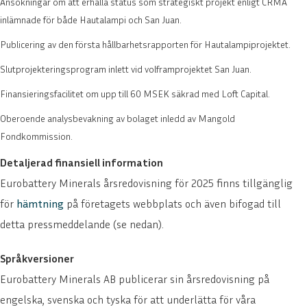
Ansökningar om att erhålla status som strategiskt projekt enligt CRMA
inlämnade för både Hautalampi och San Juan.
Publicering av den första hållbarhetsrapporten för Hautalampiprojektet.
Slutprojekteringsprogram inlett vid volframprojektet San Juan.
Finansieringsfacilitet om upp till 60 MSEK säkrad med Loft Capital.
Oberoende analysbevakning av bolaget inledd av Mangold
Fondkommission.
Detaljerad finansiell information
Eurobattery Minerals årsredovisning för 2025 finns tillgänglig
för
hämtning
på företagets webbplats och även bifogad till
detta pressmeddelande (se nedan).
Språkversioner
Eurobattery Minerals AB publicerar sin årsredovisning på
engelska, svenska och tyska för att underlätta för våra