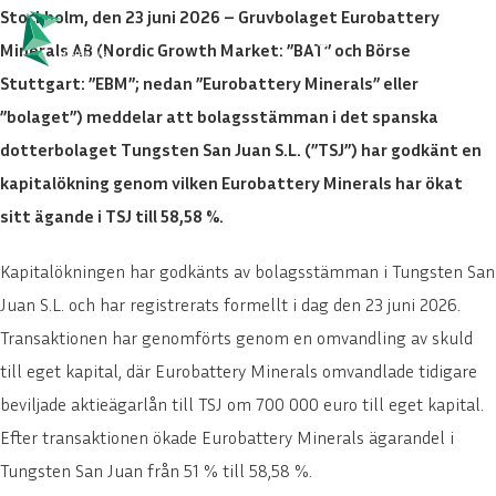
Stockholm, den 23 juni 2026 – Gruvbolaget Eurobattery
language
SVENSKA
keyboard_arrow_down
Minerals AB (Nordic Growth Market: ”BAT” och Börse
Stuttgart: ”EBM”; nedan ”Eurobattery Minerals” eller
”bolaget”) meddelar att bolagsstämman i det spanska
dotterbolaget Tungsten San Juan S.L. (”TSJ”) har godkänt en
kapitalökning genom vilken Eurobattery Minerals har ökat
sitt ägande i TSJ till 58,58 %.
Kapitalökningen har godkänts av bolagsstämman i Tungsten San
Juan S.L. och har registrerats formellt i dag den 23 juni 2026.
Transaktionen har genomförts genom en omvandling av skuld
till eget kapital, där Eurobattery Minerals omvandlade tidigare
beviljade aktieägarlån till TSJ om 700 000 euro till eget kapital.
Håll dig uppdaterad!
Efter transaktionen ökade Eurobattery Minerals ägarandel i
Spännande tider väntar.
Tungsten San Juan från 51 % till 58,58 %.
Prenumerera på nyhetsbrevet och bli först att få