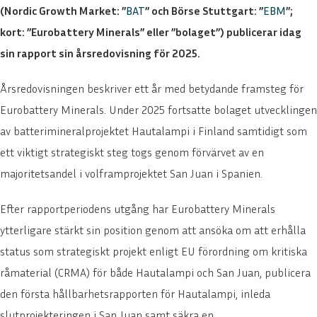
(Nordic Growth Market: ”
BAT
” och Börse Stuttgart: ”
EBM
”;
kort: ”Eurobattery Minerals” eller ”bolaget”) publicerar idag
sin rapport sin årsredovisning för 2025.
Årsredovisningen beskriver ett år med betydande framsteg för
Eurobattery Minerals. Under 2025 fortsatte bolaget utvecklingen
av batterimineralprojektet Hautalampi i Finland samtidigt som
ett viktigt strategiskt steg togs genom förvärvet av en
majoritetsandel i volframprojektet San Juan i Spanien.
Efter rapportperiodens utgång har Eurobattery Minerals
ytterligare stärkt sin position genom att ansöka om att erhålla
status som strategiskt projekt enligt EU förordning om kritiska
råmaterial (CRMA) för både Hautalampi och San Juan, publicera
den första hållbarhetsrapporten för Hautalampi, inleda
slutprojekteringen i San Juan samt säkra en