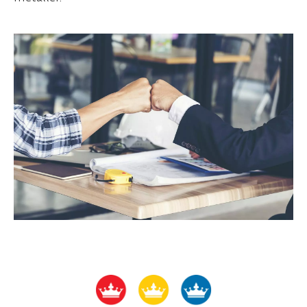
våra senaste nyheter och trendspaningar.
E-POST *
PRENUMERERA
NEJ TACK