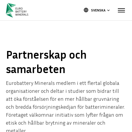
language
SVENSKA
keyboard_arrow_down
Partnerskap och
samarbeten
Eurobattery Minerals medlem i ett flertal globala
organisationer och deltar i studier som bidrar till
att öka förståelsen för en mer hållbar gruvnäring
och bredda försörjningskedjan för batterimineraler.
Håll dig uppdaterad!
Företaget välkomnar initiativ som lyfter frågan om
Spännande tider väntar.
etisk och hållbar brytning av mineraler och
metaller.
Prenumerera på nyhetsbrevet och bli först att få