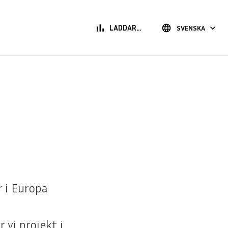
bar_chart
language
keyboard_arrow_down
LADDAR...
SVENSKA
r i Europa
 vi projekt i