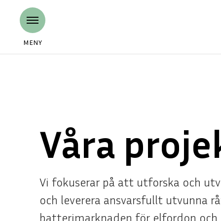
MENY
Våra proje
Vi fokuserar på att utforska och ut
och leverera ansvarsfullt utvunna r
batterimarknaden för elfordon och h