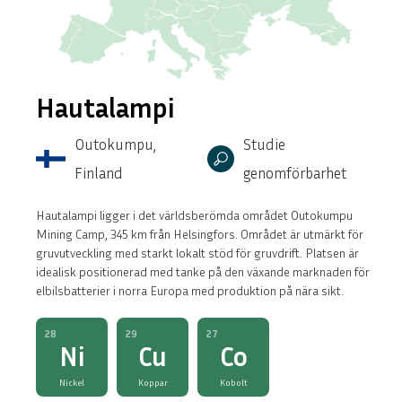
Hautalampi
Outokumpu,
Studie
Finland
genomförbarhet
Hautalampi ligger i det världsberömda området Outokumpu
Mining Camp, 345 km från Helsingfors. Området är utmärkt för
gruvutveckling med starkt lokalt stöd för gruvdrift. Platsen är
idealisk positionerad med tanke på den växande marknaden för
elbilsbatterier i norra Europa med produktion på nära sikt.
28
29
27
Ni
Cu
Co
Nickel
Koppar
Kobolt