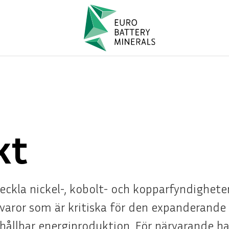
kt
veckla nickel-, kobolt- och kopparfyndighete
åvaror som är kritiska för den expanderande
ållbar energiproduktion. För närvarande har