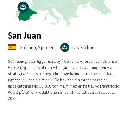
Håll dig up
San Juan
Spännande t
Galicien, Spanien
Utveckling
Prenumerera på nyhets
San Juan-gruvan ligger nära byn A Gudiña – i provinsen Ourense i
få våra senaste nyhet
Galicien, Spanien. Volfram – tidigare även kallad tungsten – är en
strategisk resurs för högteknologiska industrier som luftfart,
rymdteknik och elektronik. De bevisad malmreserverna är
ENGLISH
DEUTSCH
uppskattningsvis 60.000 ton malm med en halt av volframtrioxid
E-POST *
(WO₃) på 1,3 %. Produktionen är beräknad att starta i slutet av
2026.
PREN
NE